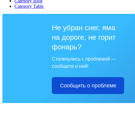
Category Blog
Category Table
Не убран снег, яма
на дороге, не горит
фонарь?
Столкнулись с проблемой —
сообщите о ней!
Сообщить о проблеме