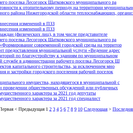
чего поселка Лесогорск Шатковского муниципального ра
овности к отопительному периоду на территории муниципальн
ного района Нижегородской области теплоснабжающих, органи
внесения изменений в ПЗЗ
внесения изменений в ПЗЗ
аждан (физических лиц), в том числе представителе
чего поселка Лесогорск Шатковского муниципального ра
«Формирование современной городской среды на территор
т предоставления муниципальной услуги «Ведение адрес
иторий по благоустройству к зданиям по муниципальном
 службе в администрации рабочего поселка Лесогорск Ш
ктов капитального строительства, за исключением мно
ия и застройки городского поселения рабочий поселок
ципального имущества, находящегося в муниципальной с
 и проведении общественных обсуждений или публичных
имущественного характера за 2021 год депутаты
имущественного характера за 2021 год специалист
Первая
<
Предыдущая
1
2
3
4
5
6
7
8
9
10
Следующая
>
Последня