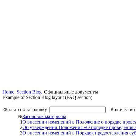
Home
Section Blog
Официальные документы
Example of Section Blog layout (FAQ section)
Фильтр по заголовку
Количество 
№
Заголовок материала
1
О внесении изменений в Положение о порядке пров
2
Об утверждении Положения «О порядке проведения 
3
О внесении изменений в Порядок предоставления су