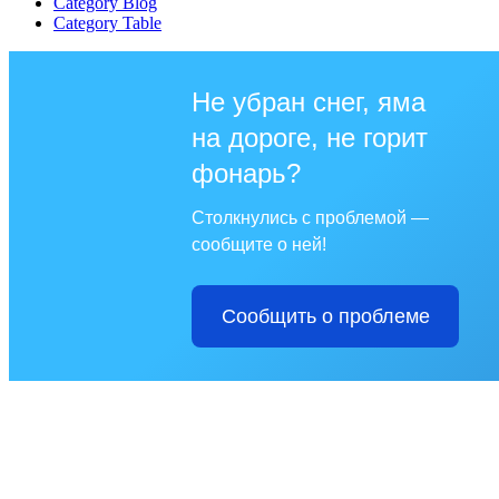
Category Blog
Category Table
Не убран снег, яма
на дороге, не горит
фонарь?
Столкнулись с проблемой —
сообщите о ней!
Сообщить о проблеме