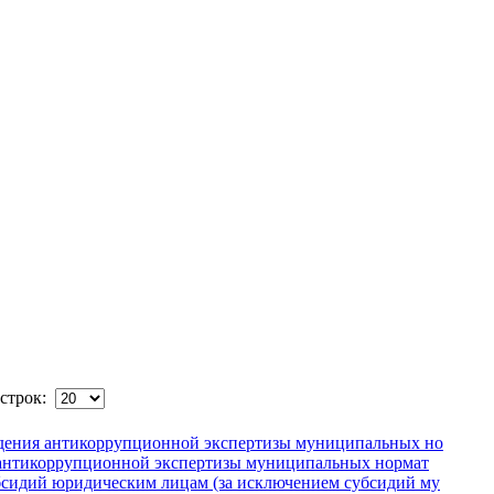
строк:
едения антикоррупционной экспертизы муниципальных но
антикоррупционной экспертизы муниципальных нормат
бсидий юридическим лицам (за исключением субсидий му