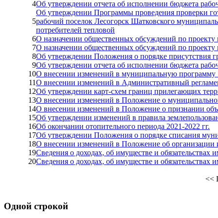
4
Об утверждении отчета об исполнении бюджета рабо
Об утверждении Программы проведения проверки гот
5
рабочий поселок Лесогорск Шатковского муниципаль
потребителей тепловой
6
О назначении общественных обсуждений по проекту 
7
О назначении общественных обсуждений по проекту 
8
Об утверждении Положения о порядке присутствия гр
9
Об утверждении отчета об исполнении бюджета рабо
10
О внесении изменений в муниципальную программу 
11
О внесении изменений в Административный регламен
12
Об утверждении карт-схем границ прилегающих терр
13
О внесении изменений в Положение о муниципальной
14
О внесении изменений в Положение о признании объе
15
Об утверждении изменений в правила землепользован
16
Об окончании отопительного периода 2021-2022 гг.
17
Об утверждении Положения о порядке списания муни
18
О внесении изменений в Положение об организации
19
Сведения о доходах, об имуществе и обязательствах 
20
Сведения о доходах, об имуществе и обязательствах 
<<
Одной строкой